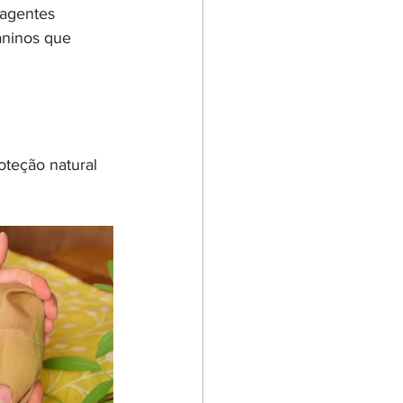
 agentes 
aninos que 
oteção natural 