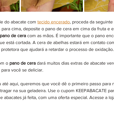
de do abacate com 
tecido encerado
, proceda da seguinte
o para cima, deposite o pano de cera em cima da fruta e 
pano de cera
 com as mãos. É importante que o pano enc
 que está cortada. A cera de abelhas estará em contato co
rotetora que ajudará a retardar o processo de oxidação.
om o 
pano de cera
 dará muitos dias extras de abacate ve
 para você se deliciar.
 até aqui, queremos que você dê o primeiro passo para 
stragar na sua geladeira. Use o cupom KEEPABACATE par
abacates já feita, com uma oferta especial. Acesse a loj