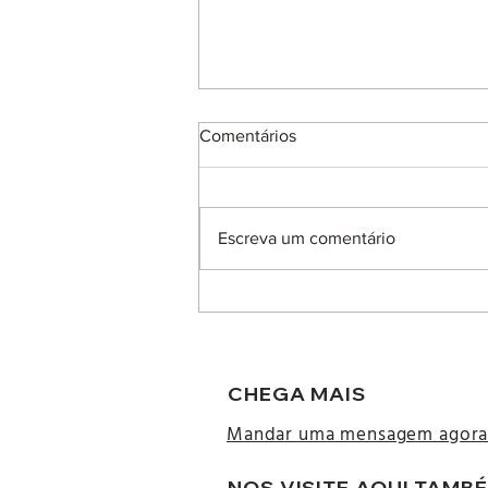
Comentários
Escreva um comentário
Dicas para uma lancheira
saudável e sustentável
CHEGA MAIS
Mandar uma mensagem agor
NOS VISITE AQUI TAMB