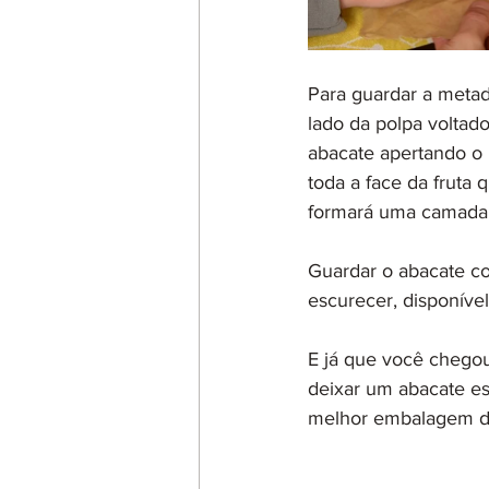
Para guardar a meta
lado da polpa voltad
abacate apertando o 
toda a face da fruta
formará uma camada p
Guardar o abacate c
escurecer, disponível
E já que você chegou
deixar um abacate e
melhor embalagem de 