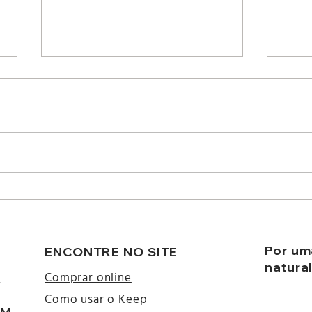
Como funciona o Pano de
Tran
Cera
essas
usar
Por um
ENCONTRE NO SITE
natura
a
Comprar online
Como usar o Keep
ÉM