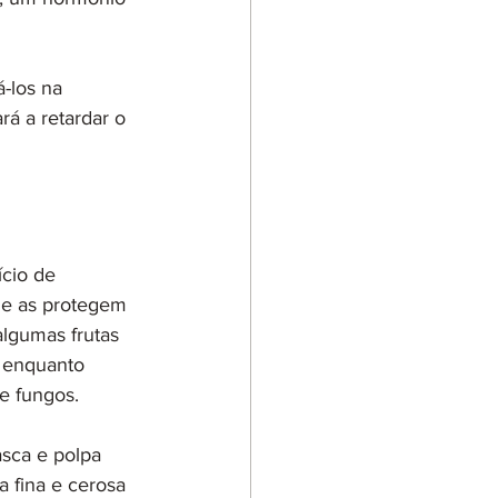
-los na 
rá a retardar o 
cio de 
ue as protegem 
lgumas frutas 
 enquanto 
e fungos.
ca e polpa 
 fina e cerosa 