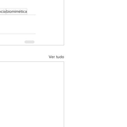
ncia
biomimética
Ver tudo