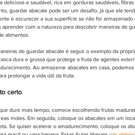
 deliciosa e saudável, rica em gorduras saudáveis, fibras 
nto, guardar abacate pode ser um desafio, já que ele tend
te e escurecer a sua superfície se não for armazenado 
 aprender com a natureza para descobrir maneiras de gu
de alimentos.
eiras de guardar abacate é seguir o exemplo da própria 
asca dura e grossa que protege a fruta de agentes extern
durecimento. Ao armazenar abacates em casa, podemos i
a prolongar a vida útil da fruta.
to certo
que dure mais tempo, comece escolhendo frutas maduras,
as moles. Em seguida, coloque os abacates em um local 
ireta. Se quiser acelerar o amadurecimento, coloque os a
ma maçã ou uma banana. Essas frutas liberam 
gás etileno