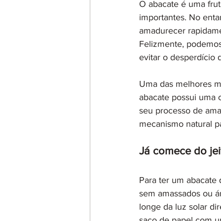
O abacate é uma fruta
importantes. No enta
amadurecer rapidamen
Felizmente, podemos
evitar o desperdício 
Uma das melhores man
abacate possui uma c
seu processo de ama
mecanismo natural par
Já comece do jei
Para ter um abacate 
sem amassados ou áre
longe da luz solar d
saco de papel com u