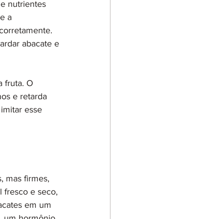
e nutrientes 
e a 
corretamente. 
ardar abacate e 
fruta. O 
os e retarda 
mitar esse 
 mas firmes, 
fresco e seco, 
bacates em um 
, um hormônio 