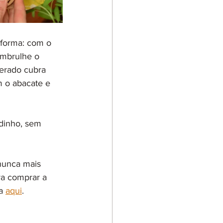
 forma: com o 
embrulhe o 
erado cubra 
m o abacate e 
 
rdinho, sem 
nunca mais 
a comprar a 
a 
aqui
. 