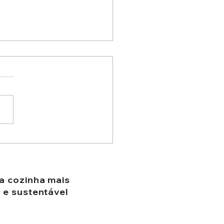
sforme a sua rotina com
 3 formas criativas de
 Pano de Cera
a cozinha mais
l e sustentável