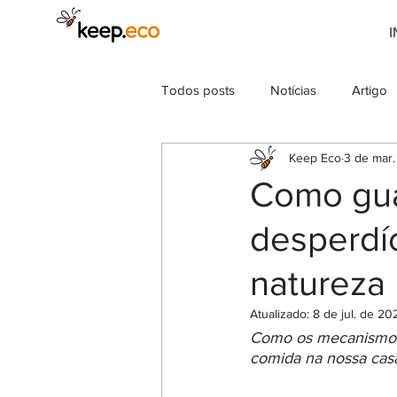
I
Todos posts
Notícias
Artigo
Keep Eco
3 de mar
Como gua
desperdí
natureza
Atualizado:
8 de jul. de 20
Como os mecanismos d
comida na nossa casa