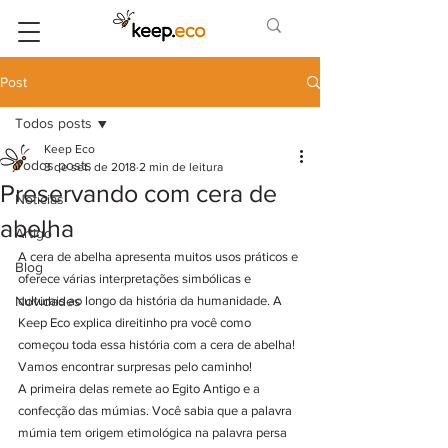
Post
Todos posts
Keep Eco
Todos posts
3 de set. de 2018
2 min de leitura
Preservando com cera de
Notícias
abelha
Artigo
A cera de abelha apresenta muitos usos práticos e 
Blog
oferece várias interpretações simbólicas e 
Novidades
culturais ao longo da história da humanidade. A 
Keep Eco explica direitinho pra você como 
começou toda essa história com a cera de abelha! 
Vamos encontrar surpresas pelo caminho!
A primeira delas remete ao Egito Antigo e a 
confecção das múmias. Você sabia que a palavra 
múmia tem origem etimológica na palavra persa 