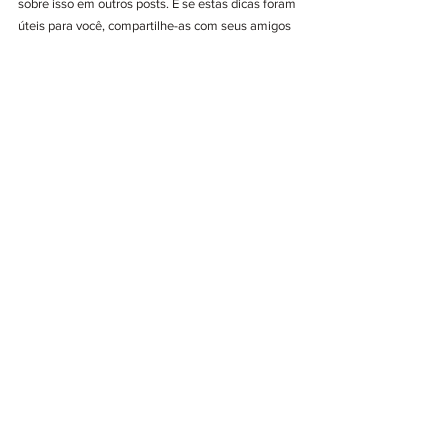
sobre isso em outros posts. E se estas dicas foram 
úteis para você, compartilhe-as com seus amigos 
nas redes sociais. 
#DiaMundialdaReciclagem
#reciclagem
#resíduos
Blog
Ver tudo
Posts recentes