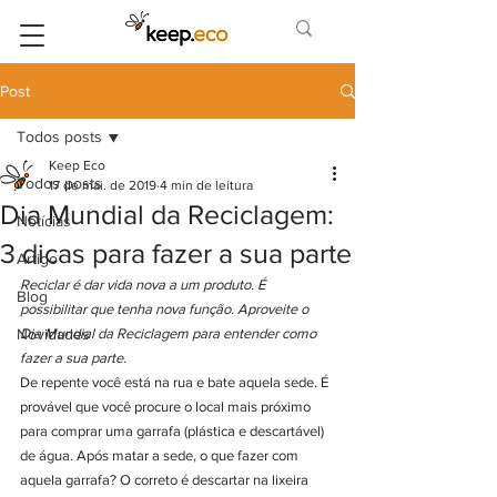
Post
Todos posts
Keep Eco
Todos posts
17 de mai. de 2019
4 min de leitura
Dia Mundial da Reciclagem:
Notícias
3 dicas para fazer a sua parte
Artigo
Reciclar é dar vida nova a um produto. É 
Blog
possibilitar que tenha nova função. Aproveite o 
Novidades
Dia Mundial da Reciclagem para entender como 
fazer a sua parte.
De repente você está na rua e bate aquela sede. É 
provável que você procure o local mais próximo 
para comprar uma garrafa (plástica e descartável) 
de água. Após matar a sede, o que fazer com 
aquela garrafa? O correto é descartar na lixeira 