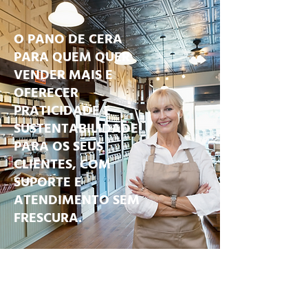
O PANO DE CERA
PARA QUEM QUER
VENDER MAIS E
OFERECER
PRATICIDADE E
SUSTENTABILIDADE
PARA OS SEUS
CLIENTES, COM
SUPORTE E
ATENDIMENTO SEM
FRESCURA.
Os produtos ecológicos da Keep
Eco compõem o segmento de itens
sustentáveis das lojas que