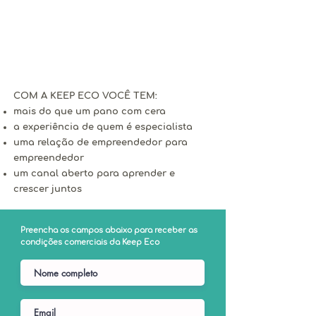
procuram levar bem-estar e
cuidado com o meio ambiente ao
dia a dia de pessoas que buscam
um estilo de vida mais natural.
COM A KEEP ECO VOCÊ TEM:
mais do que um pano com cera
a experiência de quem é especialista
uma relação de empreendedor para
empreendedor
um canal aberto para aprender e
crescer juntos
Preencha os campos abaixo para receber as
condições comerciais da Keep Eco