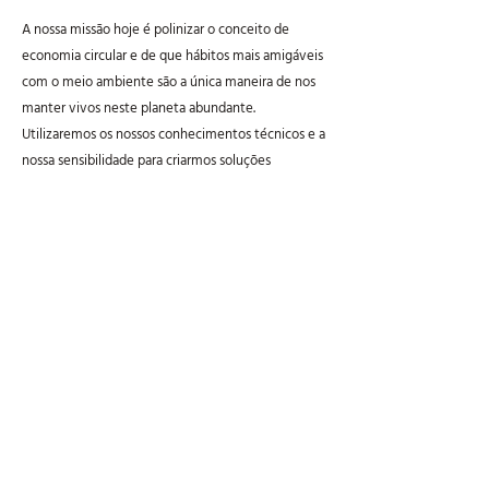
A nossa missão hoje é polinizar o conceito de
economia circular e de que hábitos mais amigáveis
com o meio ambiente são a única maneira de nos
manter vivos neste planeta abundante.
Utilizaremos os nossos conhecimentos técnicos e a
nossa sensibilidade para criarmos soluções
inovadoras e sustentáveis para a grande transição
da cultura de consumo que o mundo está
experimentando.
CHEGA MAIS
Mandar uma mensagem agora
ENCONTRE NO SITE
Comprar online
Como usar o Keep
Quero ser um revendedor
Blog