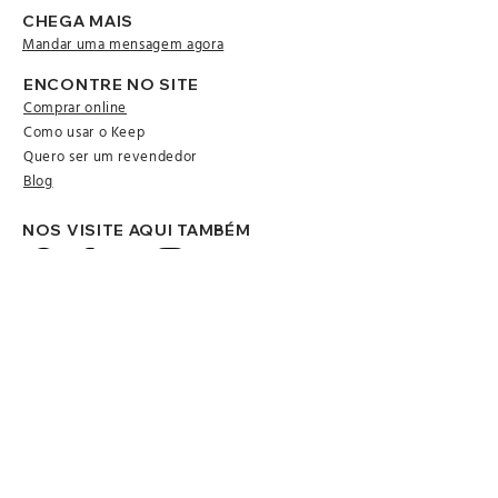
CHEGA MAIS
Mandar uma mensagem agora
ENCONTRE NO SITE
Comprar online
Como usar o Keep
Quero ser um revendedor
Blog
NOS VISITE AQUI TAMBÉM
Por uma cozinha mais natural e sustentável
Keep Eco Embalagens Ecológicas
CNPJ
28.441.140
/0001-14
Joinville - SC