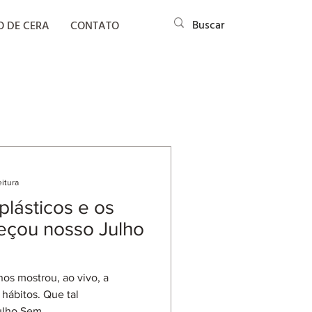
O DE CERA
CONTATO
eitura
plásticos e os
çou nosso Julho
nos mostrou, ao vivo, a
hábitos. Que tal
lho Sem...