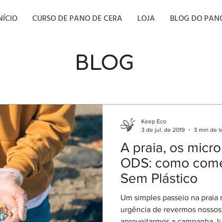
NÍCIO
CURSO DE PANO DE CERA
LOJA
BLOG DO PAN
BLOG
Keep Eco
3 de jul. de 2019
3 min de l
A praia, os micro
ODS: como come
Sem Plástico
Um simples passeio na praia 
urgência de revermos nossos 
aproveitarmos a campanha Ju