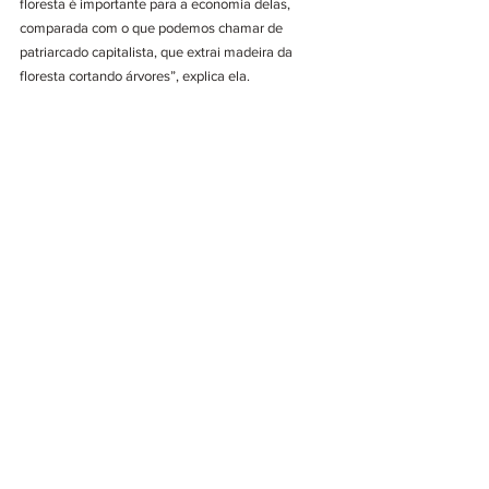
floresta é importante para a economia delas, 
comparada com o que podemos chamar de 
patriarcado capitalista, que extrai madeira da 
floresta cortando árvores”, explica ela.
Além de Vandana Shiva, Fernanda Adiers e Nicole 
Berndt, muitas outras mulheres contribuem e 
contribuíram para espalhar consciência ambiental 
mundo afora. No próximo post, vamos falar um 
pouco mais sobre algumas delas, que fizeram e 
fazem histórias. Enquanto isso, que tal você nos 
contar, na caixa de comentários, quem são as 
mulheres que lhe inspiram ou inspiraram a ser 
mais sustentável e cuidar melhor do Planeta?  
Aproveite o Dia Internacional da Mulher para 
homenageá-las!
Blog