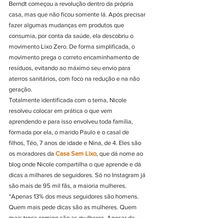
Berndt começou a revolução dentro da própria 
casa, mas que não ficou somente lá. Após precisar 
fazer algumas mudanças em produtos que 
consumia, por conta da saúde, ela descobriu o 
movimento Lixo Zero. De forma simplificada, o 
movimento prega o correto encaminhamento de 
resíduos, evitando ao máximo seu envio para 
aterros sanitários, com foco na redução e na não 
geração.
Totalmente identificada com o tema, Nicole 
resolveu colocar em prática o que vem 
aprendendo e para isso envolveu toda família, 
formada por ela, o marido Paulo e o casal de 
filhos, Téo, 7 anos de idade e Nina, de 4. Eles são 
os moradores da 
Casa Sem Lixo
, que dá nome ao 
blog onde Nicole compartilha o que aprende e dá 
dicas a milhares de seguidores. Só no Instagram já 
são mais de 95 mil fãs, a maioria mulheres.
“Apenas 13% dos meus seguidores são homens. 
Quem mais pede dicas são as mulheres. Quem 
mais troca comigo são as mulheres. Apesar de 