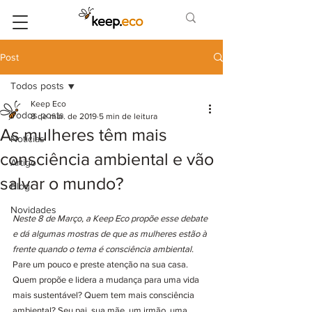
Post
Todos posts
Keep Eco
Todos posts
8 de mar. de 2019
5 min de leitura
As mulheres têm mais
Notícias
consciência ambiental e vão
Artigo
salvar o mundo?
Blog
Novidades
Neste 8 de Março, a Keep Eco propõe esse debate 
e dá algumas mostras de que as mulheres estão à 
frente quando o tema é consciência ambiental.
Pare um pouco e preste atenção na sua casa. 
Quem propõe e lidera a mudança para uma vida 
mais sustentável? Quem tem mais consciência 
ambiental? Seu pai, sua mãe, um irmão, uma 